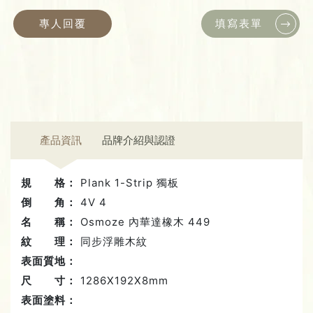
專人回覆
填寫表單
產品資訊
品牌介紹與認證
規 格：
Plank 1-Strip 獨板
倒 角：
4V 4
名 稱：
Osmoze 內華達橡木 449
紋 理：
同步浮雕木紋
表面質地：
尺 寸：
1286X192X8mm
表面塗料：