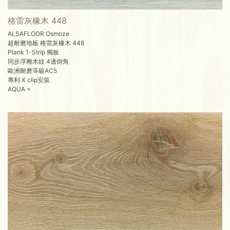
格雷灰橡木 448
ALSAFLOOR Osmoze
超耐磨地板 格雷灰橡木 448
Plank 1-Strip 獨板
同步浮雕木紋 4邊倒角
歐洲耐磨等級AC5
專利 X clip安裝
AQUA +