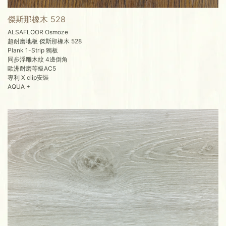
傑斯那橡木 528
ALSAFLOOR Osmoze
超耐磨地板 傑斯那橡木 528
Plank 1-Strip 獨板
同步浮雕木紋 4邊倒角
歐洲耐磨等級AC5
專利 X clip安裝
AQUA +