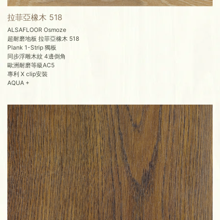
拉菲亞橡木 518
ALSAFLOOR Osmoze
超耐磨地板 拉菲亞橡木 518
Plank 1-Strip 獨板
同步浮雕木紋 4邊倒角
歐洲耐磨等級AC5
專利 X clip安裝
AQUA +