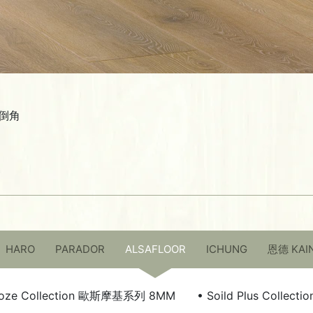
倒角
HARO
PARADOR
ALSAFLOOR
ICHUNG
恩德 KAI
oze Collection 歐斯摩基系列 8MM
• Soild Plus Colle