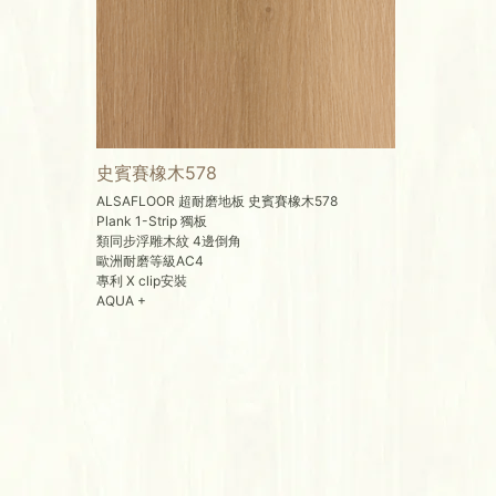
史賓賽橡木578
ALSAFLOOR 超耐磨地板 史賓賽橡木578
Plank 1-Strip 獨板
類同步浮雕木紋 4邊倒角
歐洲耐磨等級AC4
專利 X clip安裝
AQUA +