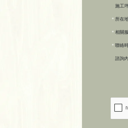
施工坪
＊
所在
＊
相關
＊
聯絡
諮詢內