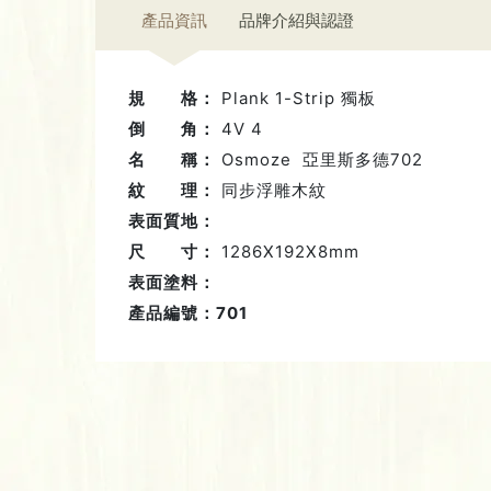
產品資訊
品牌介紹與認證
規 格：
Plank 1-Strip 獨板
倒 角：
4V 4
名 稱：
Osmoze 亞里斯多德702
紋 理：
同步浮雕木紋
表面質地：
尺 寸：
1286X192X8mm
表面塗料：
產品編號：701