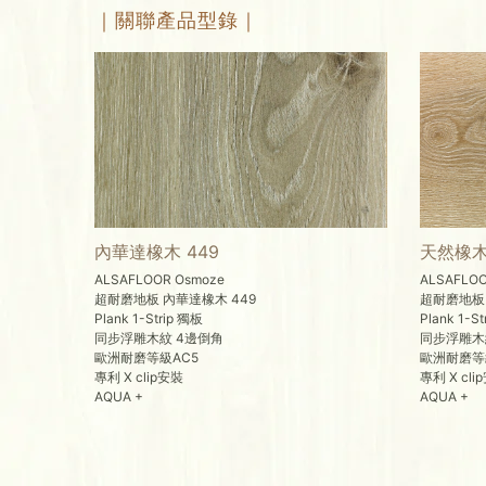
｜關聯產品型錄｜
內華達橡木 449
天然橡木
ALSAFLOOR Osmoze
ALSAFLOO
超耐磨地板 內華達橡木 449
超耐磨地板
Plank 1-Strip 獨板
Plank 1-S
同步浮雕木紋 4邊倒角
同步浮雕木
歐洲耐磨等級AC5
歐洲耐磨等
專利 X clip安裝
專利 X cli
AQUA +
AQUA +