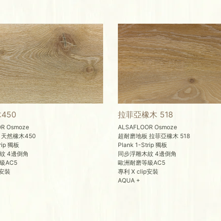
450
拉菲亞橡木 518
R Osmoze
ALSAFLOOR Osmoze
 天然橡木450
超耐磨地板 拉菲亞橡木 518
trip 獨板
Plank 1-Strip 獨板
紋 4邊倒角
同步浮雕木紋 4邊倒角
級AC5
歐洲耐磨等級AC5
p安裝
專利 X clip安裝
AQUA +