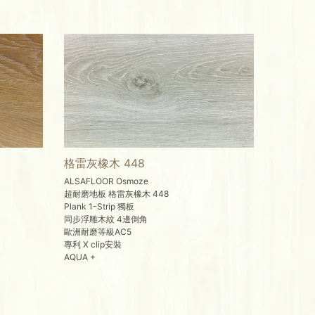
格雷灰橡木 448
ALSAFLOOR Osmoze
超耐磨地板 格雷灰橡木 448
Plank 1-Strip 獨板
同步浮雕木紋 4邊倒角
歐洲耐磨等級AC5
專利 X clip安裝
AQUA +