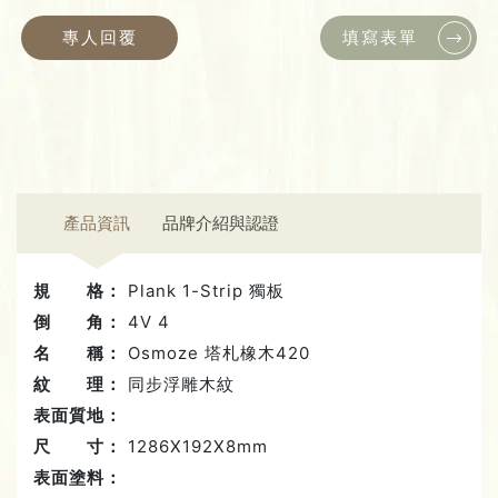
專人回覆
填寫表單
產品資訊
品牌介紹與認證
規 格：
Plank 1-Strip 獨板
倒 角：
4V 4
名 稱：
Osmoze 塔札橡木420
紋 理：
同步浮雕木紋
表面質地：
尺 寸：
1286X192X8mm
表面塗料：