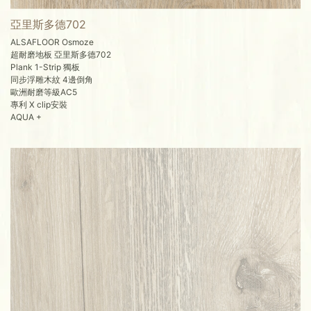
亞里斯多德702
ALSAFLOOR Osmoze
超耐磨地板 亞里斯多德702
Plank 1-Strip 獨板
同步浮雕木紋 4邊倒角
歐洲耐磨等級AC5
專利 X clip安裝
AQUA +