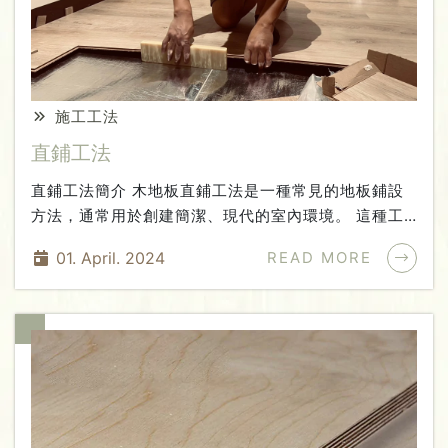
施工工法
直鋪工法
直鋪工法簡介 木地板直鋪工法是一種常見的地板鋪設
方法，通常用於創建簡潔、現代的室內環境。 這種工
法以直線方式將木地板板材沿著房間的長度或寬度鋪
01. April. 2024
READ MORE
設，創造出整齊、清晰的視覺效果。【步驟】1. 準備工
作：與木地板平鋪工法類似，準備工作是確保地面基礎
平整、乾燥，並清除任何塵土、雜物或殘留物。2. 鋪
設基材：需先鋪設好基材，確保地板的穩固和平整性。
常用的基材包括防潮墊及靜音墊。3. 確定鋪設方向：
木地板鋪設之前需要確定鋪設方向。 通常鋪設方向會
配合大門及房間門方向，以達到視覺上良好之風水走
向!4. 鋪設木地板：選擇適當的木地板材料，在基材上