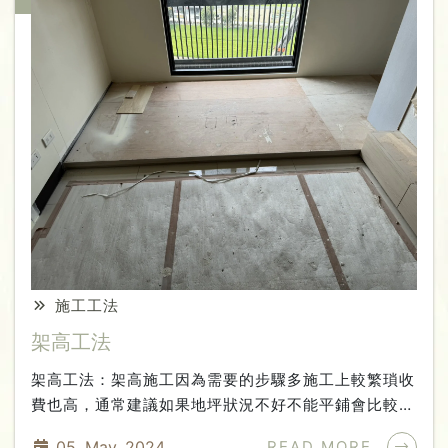
鋪設靜音泡棉（防潮、降噪隔音）⇨卡扣地板施工！跟
直鋪的差異在於多了一層夾板，而這個夾板可以代替原
本的地坪，做出一個相對平整的地面，再來鋪設地板平
鋪注意事項：雖然平鋪可以修飾地面不平整狀況，但只
修飾落差1.5公分以內，超過的話就要考慮架高或是請
泥作順平地面！平鋪缺點是下夾板需要下釘子會破壞原
本的地面，若未來有拆除的考量可能要作評估！
施工工法
架高工法
架高工法：架高施工因為需要的步驟多施工上較繁瑣收
費也高，通常建議如果地坪狀況不好不能平鋪會比較建
議找泥作把原地面整平，就不需要用到架高，但若是沒
05. May. 2024
READ MORE