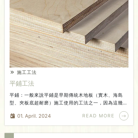
按照確定的方向逐塊直接鋪設木地板。 確保地板與牆
壁之間的間隙均勻，以保持整體的美觀和一致性。5.
修剪和安裝邊角：與平鋪工法類似，可能需要在鋪設過
程中進行修剪和特殊處理，如門口、轉角等地方。6.表
面處理：根據地板特殊需要進行表面處理(例:上蠟)，以
增加地板的美觀度和耐用性。7.清理：對鋪設完成後的
地板進行清理，確保地面乾淨整潔，惟收邊之矽利康未
完全成化之前須注意不可觸碰。【優點】簡潔現代：直
鋪工法創造出整齊、清晰的視覺效果，適合現代簡約風
施工工法
格的室內設計。易於維護：直鋪的木地板相對容易清潔
和維護，不易藏污納垢。適用性廣泛：適用於各種室內
平鋪工法
場所，包括住宅、商業和公共建築。 結語 木地板直鋪
平鋪：一般來說平鋪是早期傳統木地板（實木、海島
工法是一種簡單而經典的地板鋪設方法，適用於追求簡
型、夾板底超耐磨）施工使用的工法之一，因為這幾種
潔、現代風格的室內設計。 通過正確的施工和維護，
地板是沒有卡扣的需要下釘子固定所以會打一層底板用
木地板可以成為室內空間的重要裝飾元素，提升整體的
01. April. 2024
READ MORE
來下釘子而施作卡扣地板則是因為要施工的原地面不平
美感和舒適度。
整地方較多的話，無法直鋪施工的話，就是建議選擇平
鋪或架高了平鋪施工順序：鋪設地板打掃⇨鋪設夾板⇨