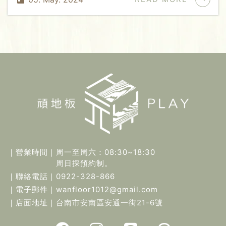
時間找到泥作施工或是想要馬上鋪設那就只能架高了或
是您希望做出一個單獨的空間的話（像是客廳旁想做個
書房）那架高就是必要的！架高施工順序：施工順序：
打掃要施作區域⇨下角材打底⇨抓架高的高度及水平⇨
下夾板⇨鋪設靜音泡棉（防潮、降噪隔音）⇨卡扣地板
施工！
｜營業時間｜
周一至周六：08:30~18:30
周日採預約制。
｜聯絡電話｜
0922-328-866
｜電子郵件｜
wanfloor1012@gmail.com
｜店面地址｜
台南市安南區安通一街21-6號