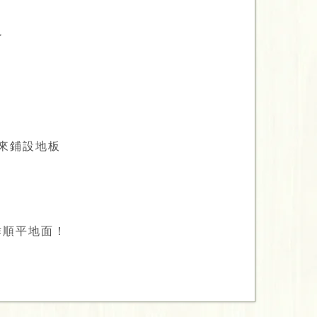
了
來鋪設地板
作順平地面！