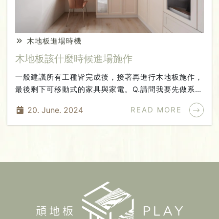
木地板進場時機
木地板該什麼時候進場施作
一般建議所有工種皆完成後，接著再進行木地板施作，
最後剩下可移動式的家具與家電。Q.請問我要先做系統
櫃還是先做木地板呢?A.若是同時期規劃設計，會建議
20. June. 2024
READ MORE
系統櫃先施作，再鋪木地板。因為後續若有部分木地板
需要維修，且維修部分剛好在系統櫃放置附近的區塊，
維修程序會較容易，也才不會需要系統櫃施工單位協助
處理。