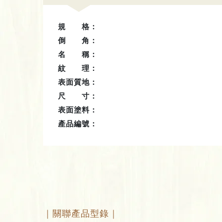
規 格：
倒 角：
名 稱：
紋 理：
表面質地：
尺 寸：
表面塗料：
產品編號：
｜關聯產品型錄｜