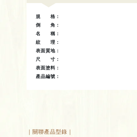
規 格：
倒 角：
名 稱：
紋 理：
表面質地：
尺 寸：
表面塗料：
產品編號：
｜關聯產品型錄｜