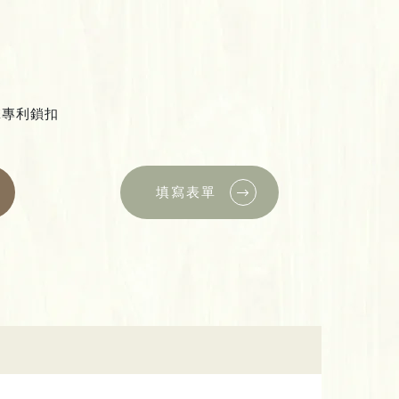
衝擊專利鎖扣
填寫表單