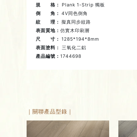
規 格：
Plank 1-Strip 獨板
倒 角：
4V同色倒角
紋 理：
擬真同步紋路
表面質地：
仿實木印刷層
尺 寸：
1285*194*8mm
表面塗料：
三氧化二鋁
產品編號：
1744698
｜關聯產品型錄｜