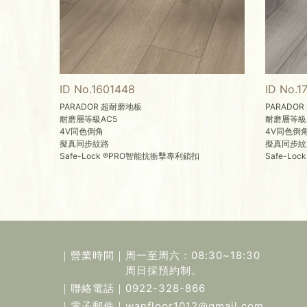
ID No.1601448
ID No.1
PARADOR 超耐磨地板
PARADO
耐磨層等級AC5
耐磨層等級
4V同色倒角
4V同色倒
擬真同步紋路
擬真同步紋
Safe-Lock ®PRO智能抗衝擊專利鎖扣
Safe-L
｜營業時間｜
周一至周六：08:30~18:30
周日採預約制。
｜聯絡電話｜
0922-328-866
｜電子郵件｜
wanfloor1012@gmail.com