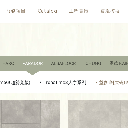
服務項目
Catalog
工程實績
實境模擬
HARO
PARADOR
ALSAFLOOR
ICHUNG
恩德 KAI
time6(趨勢寬版)
• Trendtime3人字系列
• 盤多磨[大磁