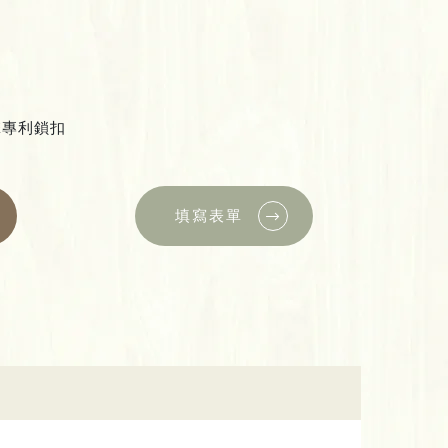
衝擊專利鎖扣
填寫表單