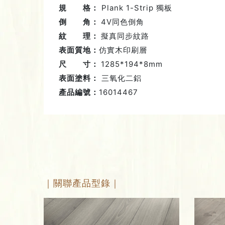
規 格：
Plank 1-Strip 獨板
倒 角：
4V同色倒角
紋 理：
擬真同步紋路
表面質地：
仿實木印刷層
尺 寸：
1285*194*8mm
表面塗料：
三氧化二鋁
產品編號：
16014467
｜關聯產品型錄｜