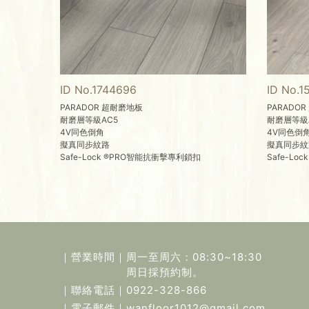
ID No.1744696
ID No.1
PARADOR 超耐磨地板
PARADO
耐磨層等級AC5
耐磨層等級
4V同色倒角
4V同色倒
擬真同步紋路
擬真同步紋
Safe-Lock ®PRO智能抗衝擊專利鎖扣
Safe-L
｜營業時間｜
周一至周六：08:30~18:30
周日採預約制。
｜聯絡電話｜
0922-328-866
｜電子郵件｜
wanfloor1012@gmail.com