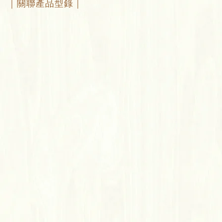
｜關聯產品型錄｜
ID No.911 艾德白橡
ICHUNG 超耐磨地板
仿真木紋：逼真自然木質紋理
高耐磨：表面耐磨層提供保護與耐磨性
高穩定：結合高密度與強健材質
環保健康：低甲醛
功能性：耐水、防焰、抗菌、降噪隔音
產地特色：台灣品牌，採用高密度材質，具備台灣測試報告