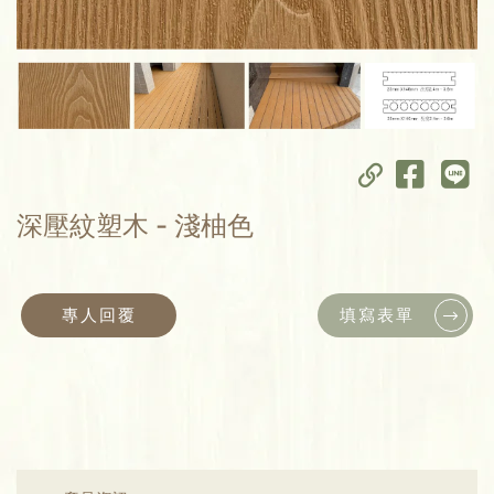
深壓紋塑木 - 淺柚色
專人回覆
填寫表單