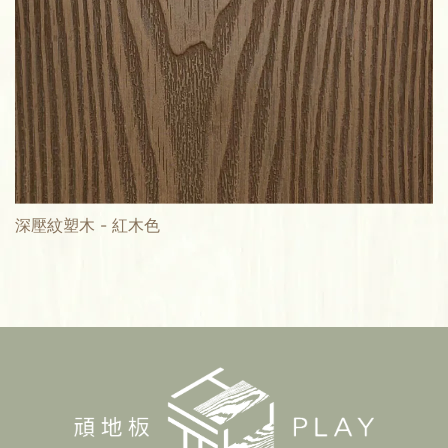
深壓紋塑木 - 紅木色