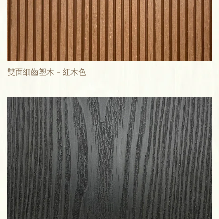
雙面細齒塑木 - 紅木色