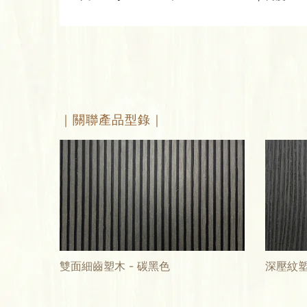
｜關聯產品型錄｜
雙面細齒塑木 - 碳黑色
深壓紋塑