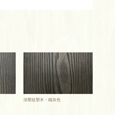
深壓紋塑木 - 鐵灰色