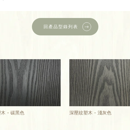
回產品型錄列表
木 - 碳黑色
深壓紋塑木 - 淺灰色